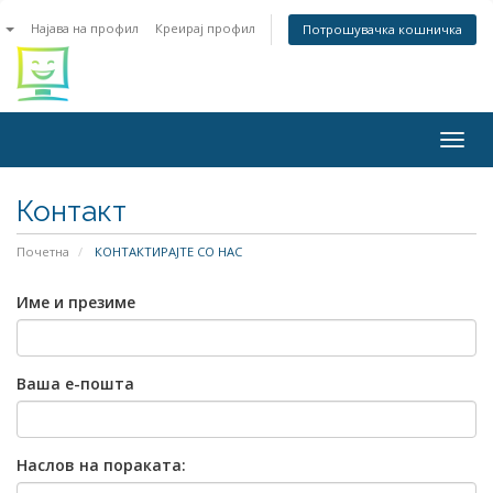
n
Најава на профил
Креирај профил
Потрошувачка кошничка
Togg
navig
Контакт
Почетна
КОНТАКТИРАЈТЕ СО НАС
Име и презиме
Ваша е-пошта
Наслов на пораката: