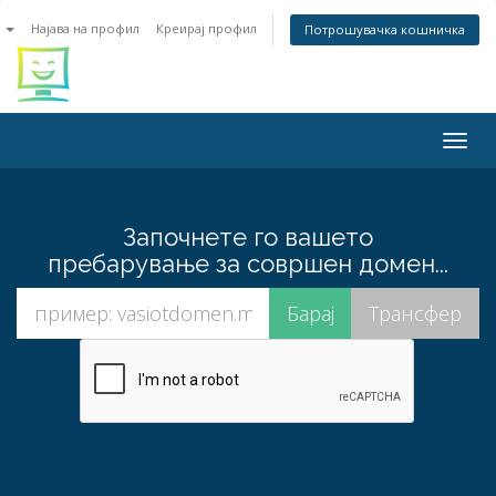
n
Најава на профил
Креирај профил
Потрошувачка кошничка
Togg
navig
Започнете го вашето
пребарување за совршен домен...