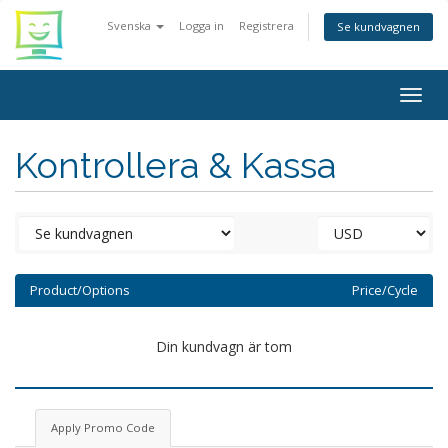
Svenska
Logga in
Registrera
Se kundvagnen
Togg
navig
Kontrollera & Kassa
Product/Options
Price/Cycle
Din kundvagn är tom
Apply Promo Code